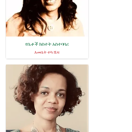
የሴቶች ክስተት አስተባባሪ
እመቤት ተካ ሼፍ