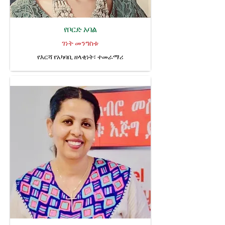
የቦርድ አባል
ገነት መንግስቱ
የእርሻ የአካባቢ ዘላቂነት፣ ተመራማሪ