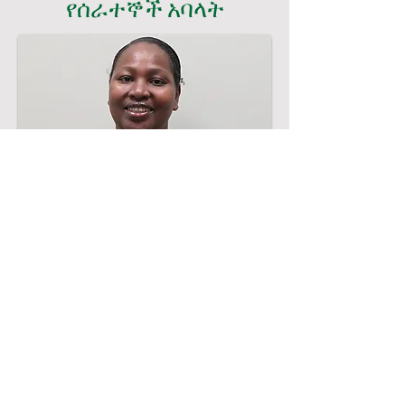
የሰራተኞች አባላት
የአሠራር አስተዳዳሪ
ዶ/ር ሰላማዊት ሞጃ
Engineer in training