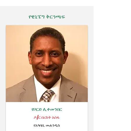
የዊኒፔግ ቅርንጫፍ
የቦርድ ሊቀመንበር
ዶ/ር በረከት አሰፋ
የአካባቢ መሐንዲስ