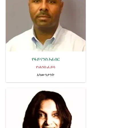
የፋይናንስ ኦፊሰር
ዮሐንስ ፈይሳ
አካውንታንት