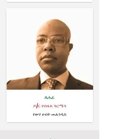
ጸሐፊ
ዶ/ር ተስፋዬ ጉርሜሳ
የውሃ ሀብት መሐንዲስ