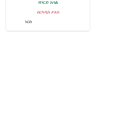
የቦርድ አባል
ሰርካዲስ ታደሰ
ነርስ