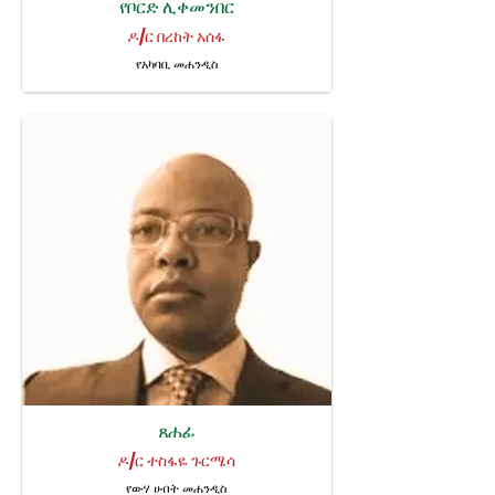
የቦርድ ሊቀመንበር
ዶ/ር በረከት አሰፋ
የአካባቢ መሐንዲስ
ጸሐፊ
ዶ/ር ተስፋዬ ጉርሜሳ
የውሃ ሀብት መሐንዲስ