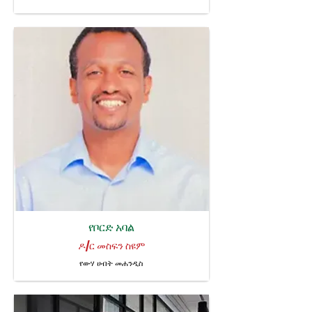
የቦርድ አባል
ዶ/ር መስፍን ስዩም
የውሃ ሀብት መሐንዲስ