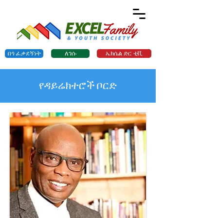
በጎ ፈቃደኝነት
ለገሱ
ኤክሴል ድር ቲቪ
የዳይሬክተሮች ቦርድ