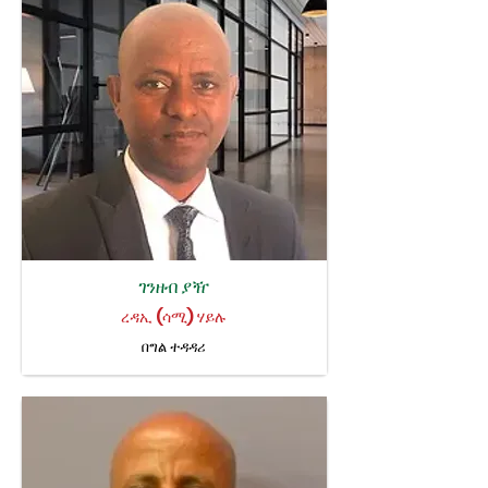
ገንዘብ ያዥ
ረዳኢ (ሳሚ) ሃይሉ
በግል ተዳዳሪ