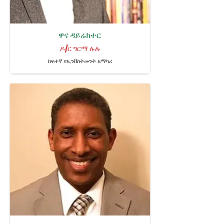
ዋና ዳይሬክተር
ዶ/ር ግርማ ሉሉ
ከፍተኛ የኢንቨስትመንት አማካሪ